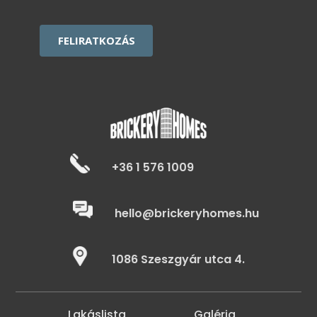
CAPTCHA
+36 1 576 1009
hello@brickeryhomes.hu
1086 Szeszgyár utca 4.
Lakáslista
Galéria