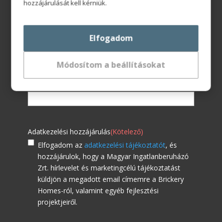
hozzájárulását kell kérniük.
Hírlevél feliratkozás
Elfogadom
Név
(Kötelező)
Módosítom a beállításokat
Email
(Kötelező)
Adatkezelési hozzájárulás
(Kötelező)
Elfogadom az
adatkezelési tájékoztatót
, és
hozzájárulok, hogy a Magyar Ingatlanberuházó
Zrt. hírlevelet és marketingcélú tájékoztatást
küldjön a megadott email címemre a Brickery
Homes-ról, valamint egyéb fejlesztési
projektjeiről.