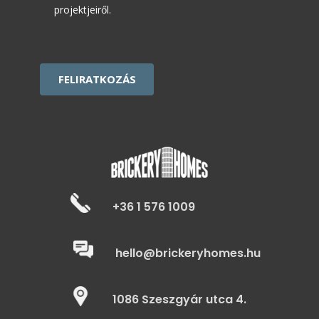
projektjeiről.
CAPTCHA
+36 1 576 1009
hello@brickeryhomes.hu
1086 Szeszgyár utca 4.