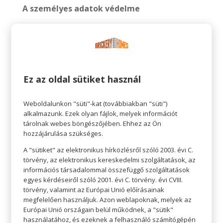
A személyes adatok védelme
A beruházó lebonyolítással megbízott
képviselője, a Magyar Ingatlanberuházó Zrt.
bármely, a weboldalak használata során
tudomására jutott személyes adatot
az
Adatkezelési Szabályzata
szerint kezeli.
Ez az oldal sütiket használ
A Magyar Ingatlanberuházó Zrt. az ügyfelei
Weboldalunkon "süti"-kat (továbbiakban "süti")
személyére, adataira, vagyoni helyzetére
alkalmazunk. Ezek olyan fájlok, melyek információt
vonatkozó valamennyi adatot, tényt,
tárolnak webes böngészőjében. Ehhez az Ön
információt, megoldást titokként kezel.
hozzájárulása szükséges.
A Magyar Ingatlanberuházó Zrt. az Interneten
A "sütiket" az elektronikus hírközlésről szóló 2003. évi C.
keresztül hozzá eljuttatott valamennyi adatot
törvény, az elektronikus kereskedelmi szolgáltatások, az
ugyanolyan védelemmel kezeli, mintha azokat
információs társadalommal összefüggő szolgáltatások
egyes kérdéseiről szóló 2001. évi C. törvény. évi CVIII.
egyéb úton bocsátották volna rendelkezésére.
törvény, valamint az Európai Unió előírásainak
megfelelően használjuk. Azon weblapoknak, melyek az
Európai Unió országain belül működnek, a "sütik"
használatához, és ezeknek a felhasználó számítógépén