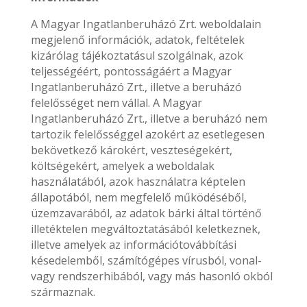
A Magyar Ingatlanberuházó Zrt. weboldalain
megjelenő információk, adatok, feltételek
kizárólag tájékoztatásul szolgálnak, azok
teljességéért, pontosságáért a Magyar
Ingatlanberuházó Zrt., illetve a beruházó
felelősséget nem vállal. A Magyar
Ingatlanberuházó Zrt., illetve a beruházó nem
tartozik felelősséggel azokért az esetlegesen
bekövetkező károkért, veszteségekért,
költségekért, amelyek a weboldalak
használatából, azok használatra képtelen
állapotából, nem megfelelő működéséből,
üzemzavarából, az adatok bárki által történő
illetéktelen megváltoztatásából keletkeznek,
illetve amelyek az információtovábbítási
késedelemből, számítógépes vírusból, vonal-
vagy rendszerhibából, vagy más hasonló okból
származnak.