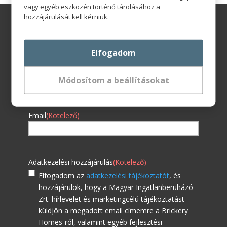
vagy egyéb eszközén történő tárolásához a
hozzájárulását kell kérniük.
Hírlevél feliratkozás
Elfogadom
Név
(Kötelező)
Módosítom a beállításokat
Email
(Kötelező)
Adatkezelési hozzájárulás
(Kötelező)
Elfogadom az
adatkezelési tájékoztatót
, és
hozzájárulok, hogy a Magyar Ingatlanberuházó
Zrt. hírlevelet és marketingcélú tájékoztatást
küldjön a megadott email címemre a Brickery
Homes-ról, valamint egyéb fejlesztési