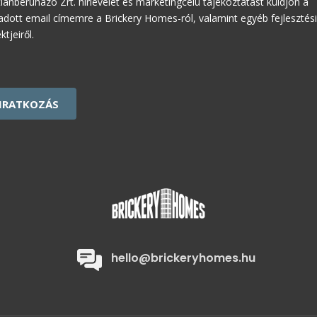
tlanberuházó Zrt. hírlevelet és marketingcélú tájékoztatást küldjön a
dott email címemre a Brickery Homes-ról, valamint egyéb fejlesztés
ktjeiről.
HA
hello@brickeryhomes.hu