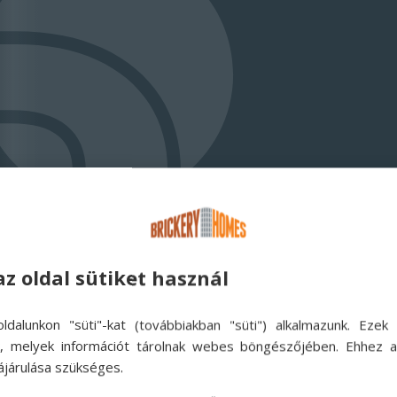
az oldal sütiket használ
ldalunkon "süti"-kat (továbbiakban "süti") alkalmazunk. Ezek 
ok, melyek információt tárolnak webes böngészőjében. Ehhez 
ájárulása szükséges.