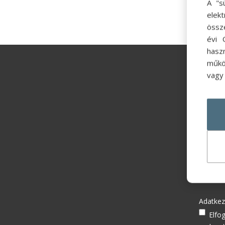
A "s
elek
össz
évi 
hasz
műkö
vagy 
Hírl
Név
(Kö
Email
(K
Adatkez
Elfo