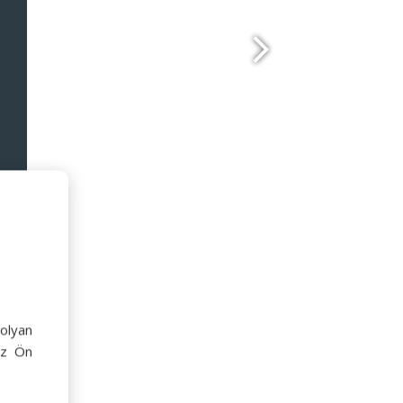
olyan
az Ön