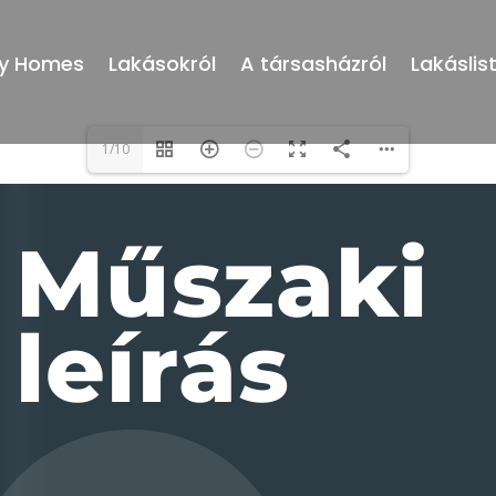
ry Homes
Lakásokról
A társasházról
Lakáslis
1/10