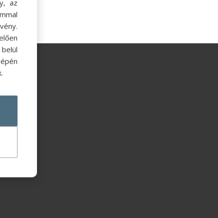
y, az
ommal
vény.
elően
belül
gépén
.