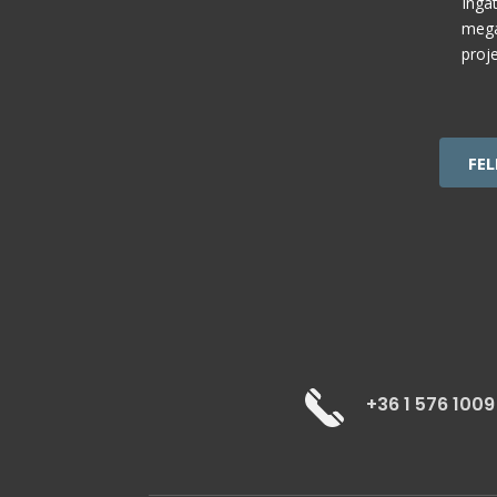
Inga
mega
proje
CAPTC
+36 1 576 1009