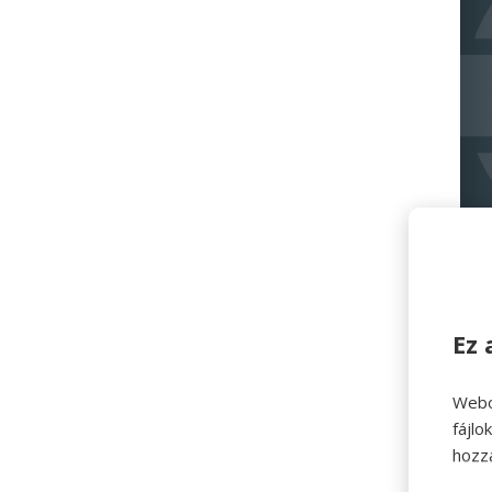
Ez 
Webo
fájl
hozz