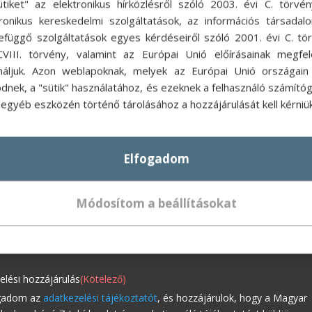
ütiket" az elektronikus hírközlésről szóló 2003. évi C. törvén
tronikus kereskedelmi szolgáltatások, az információs társadal
efüggő szolgáltatások egyes kérdéseiről szóló 2001. évi C. tör
CVIII. törvény, valamint az Európai Unió előírásainak megfel
náljuk. Azon weblapoknak, melyek az Európai Unió országain 
dnek, a "sütik" használatához, és ezeknek a felhasználó számító
egyéb eszközén történő tárolásához a hozzájárulását kell kérniük
evél feliratkozás
telező)
Elfogadom
Módosítom a beállításokat
ötelező)
elési hozzájárulás
(Kötelező)
gadom az
adatkezelési tájékoztatót
, és hozzájárulok, hogy a Magyar