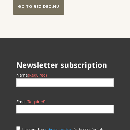
GO TO REZIDEO.HU
Newsletter subscription
Name
(Required)
Email
(Required)
I accept the
privacy notice
, és hozzájárulok,