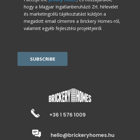
hogy a Magyar Ingatlanberuházó Zrt. hírlevelet
és marketingcélú tájékoztatást küldjön a
megadott email címemre a Brickery Homes-ról,
valamint egyéb fejlesztési projektjeiről.
CAPTCHA
+36 1 576 1009
hello@brickeryhomes.hu