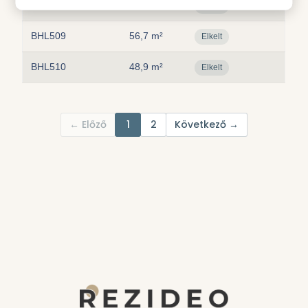
BHL508
62,1 m²
Elkelt
BHL509
56,7 m²
Elkelt
BHL510
48,9 m²
Elkelt
← Előző
1
2
Következő →