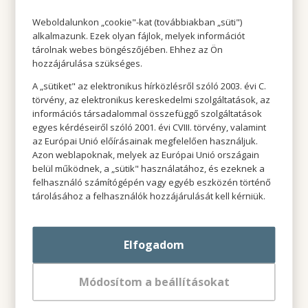
BHL408
62,6 m²
Elkelt
Weboldalunkon „cookie"-kat (továbbiakban „süti")
BHL409
57,3 m²
alkalmazunk. Ezek olyan fájlok, melyek információt
Elkelt
tárolnak webes böngészőjében. Ehhez az Ön
hozzájárulása szükséges.
BHL410
48,9 m²
Elkelt
A „sütiket" az elektronikus hírközlésről szóló 2003. évi C.
BHL501
37,1 m²
Elkelt
törvény, az elektronikus kereskedelmi szolgáltatások, az
információs társadalommal összefüggő szolgáltatások
egyes kérdéseiről szóló 2001. évi CVIII. törvény, valamint
BHL502
40,3 m²
Elkelt
az Európai Unió előírásainak megfelelően használjuk.
Azon weblapoknak, melyek az Európai Unió országain
BHL503
52,3 m²
Elkelt
belül működnek, a „sütik" használatához, és ezeknek a
felhasználó számítógépén vagy egyéb eszközén történő
BHL504
61,5 m²
Elkelt
tárolásához a felhasználók hozzájárulását kell kérniük.
BHL505
31,8 m²
Elkelt
Elfogadom
BHL506
32,8 m²
Available at
Módosítom a beállításokat
BHL507
46,6 m²
Elkelt